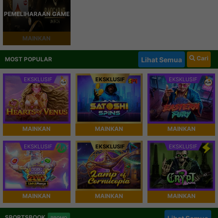
PEMELIHARAAN GAME
MAINKAN
Cari
Lihat Semua
MOST POPULAR
EKSKLUSIF
EKSKLUSIF
EKSKLUSIF
MAINKAN
MAINKAN
MAINKAN
EKSKLUSIF
EKSKLUSIF
EKSKLUSIF
MAINKAN
MAINKAN
MAINKAN
SPORTSBOOK
Lihat Semua
PROMO