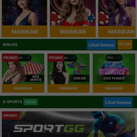
MAINKAN
MAINKAN
MAINKAN
Cari
Lihat Semua
IDNLIVE
PROMO
PROMO
MAINKAN
MAINKAN
MAINKAN
E-SPORTS
Lihat Semua
PROMO
PROMO