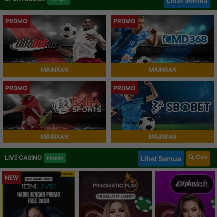
PROMO
PROMO
MAINKAN
MAINKAN
PROMO
PROMO
MAINKAN
MAINKAN
Cari
LIVE CASINO
Lihat Semua
PROMO
NEW