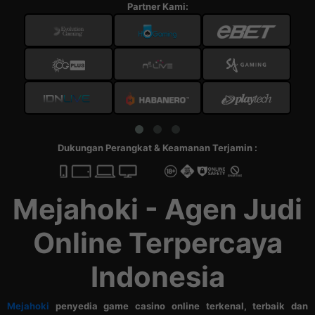
Partner Kami:
Dukungan Perangkat & Keamanan Terjamin :
Mejahoki - Agen Judi
Online Terpercaya
Indonesia
Mejahoki
penyedia game casino online terkenal, terbaik dan