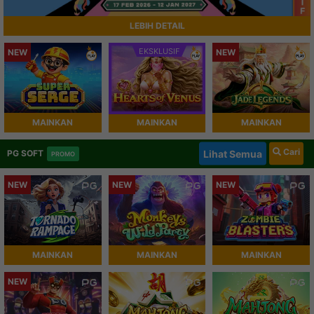
LEBIH DETAIL
EKSKLUSIF
NEW
NEW
MAINKAN
MAINKAN
MAINKAN
Cari
PG SOFT
Lihat Semua
PROMO
NEW
NEW
NEW
MAINKAN
MAINKAN
MAINKAN
NEW